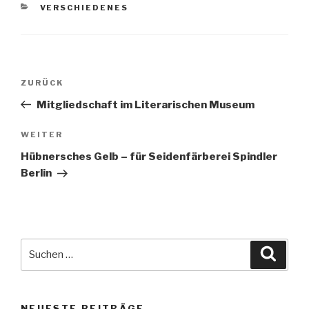
KATEGORIEN
VERSCHIEDENES
Beitragsnavigation
Vorheriger
ZURÜCK
Beitrag
Mitgliedschaft im Literarischen Museum
Nächster
WEITER
Beitrag
Hübnersches Gelb – für Seidenfärberei Spindler
Berlin
Suche
Suche
nach:
NEUESTE BEITRÄGE